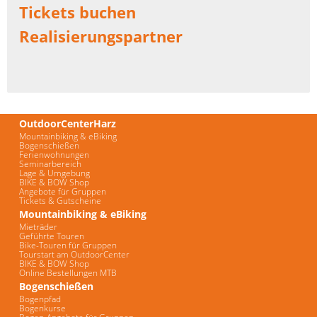
Tickets buchen
Realisierungspartner
OutdoorCenterHarz
Mountainbiking & eBiking
Bogenschießen
Ferienwohnungen
Seminarbereich
Lage & Umgebung
BIKE & BOW Shop
Angebote für Gruppen
Tickets & Gutscheine
Mountainbiking & eBiking
Mieträder
Geführte Touren
Bike-Touren für Gruppen
Tourstart am OutdoorCenter
BIKE & BOW Shop
Online Bestellungen MTB
Bogenschießen
Bogenpfad
Bogenkurse