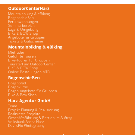
OutdoorCenterHarz
Mountainbiking & eBiking
Bogenschießen
Ferienwohnungen
Seminarbereich
Lage & Umgebung
BIKE & BOW Shop
Angebote für Gruppen
Tickets & Gutscheine
Mountainbiking & eBiking
Mieträder
Geführte Touren
Bike-Touren für Gruppen
Tourstart am OutdoorCenter
BIKE & BOW Shop
Online Bestellungen MTB
Bogenschießen
Bogenpfad
Bogenkurse
Bogen-Angebote für Gruppen
Bike & Bow Shop
Harz-Agentur GmbH
Team
Projekt-Planung & Realisierung
Realisierte Projekte
Geschäftsführung & Betrieb im Auftrag
Volksbank Arena Harz
DevilsPix Photography