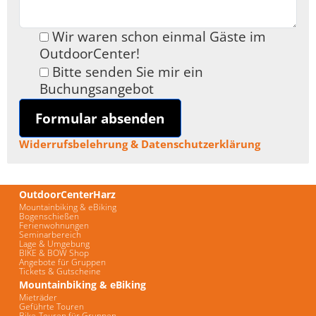
Wir waren schon einmal Gäste im
OutdoorCenter!
Bitte senden Sie mir ein
Buchungsangebot
Formular absenden
Widerrufsbelehrung & Datenschutzerklärung
OutdoorCenterHarz
Mountainbiking & eBiking
Bogenschießen
Ferienwohnungen
Seminarbereich
Lage & Umgebung
BIKE & BOW Shop
Angebote für Gruppen
Tickets & Gutscheine
Mountainbiking & eBiking
Mieträder
Geführte Touren
Bike-Touren für Gruppen