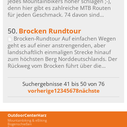
jedes Mountainbikers höher schlagen ;-),
denn hier gibt es zahlreiche MTB Routen
für jeden Geschmack. 74 davon sind…
50.
Brocken Rundtour
Brocken-Rundtour Auf einfachen Wegen
geht es auf einer anstrengenden, aber
landschaftlich einmaligen Strecke hinauf
zum höchsten Berg Norddeutschlands. Der
Rückweg vom Brocken führt über die…
Suchergebnisse 41 bis 50 von 76
vorherige
1
2
3
4
5
6
7
8
nächste
OutdoorCenterHarz
Mountainbiking & eBiking
Bogenschießen