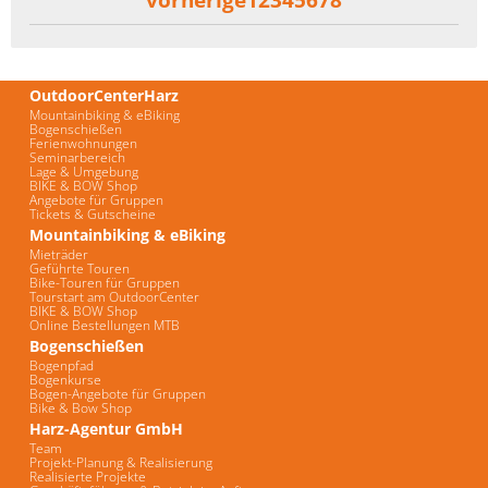
OutdoorCenterHarz
Mountainbiking & eBiking
Bogenschießen
Ferienwohnungen
Seminarbereich
Lage & Umgebung
BIKE & BOW Shop
Angebote für Gruppen
Tickets & Gutscheine
Mountainbiking & eBiking
Mieträder
Geführte Touren
Bike-Touren für Gruppen
Tourstart am OutdoorCenter
BIKE & BOW Shop
Online Bestellungen MTB
Bogenschießen
Bogenpfad
Bogenkurse
Bogen-Angebote für Gruppen
Bike & Bow Shop
Harz-Agentur GmbH
Team
Projekt-Planung & Realisierung
Realisierte Projekte